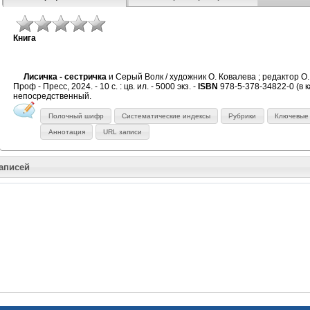
Книга
Лисичка - сестричка
и Серый Волк / художник О. Ковалева ; редактор О. 
Проф - Пресс, 2024. - 10 с. : цв. ил. - 5000 экз. -
ISBN
978-5-378-34822-0 (в карт
непосредственный.
Полочный шифр
Систематические индексы
Рубрики
Ключевые
Аннотация
URL записи
записей